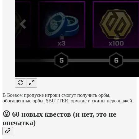
В Боевом пропуске игроки смогут получить орбы,
обогащенные орбы, $BUTTER, оружие и скины персонажей.
😮 60 новых квестов (и нет, это не
опечатка)