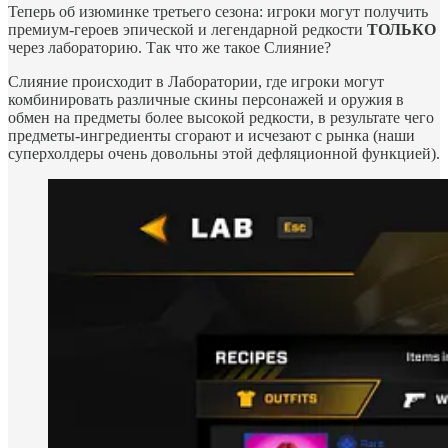
Теперь об изюминке третьего сезона: игроки могут получить
премиум-героев эпической и легендарной редкости
ТОЛЬКО
через лабораторию. Так что же такое Слияние?
Слияние происходит в Лаборатории, где игроки могут
комбинировать различные скины персонажей и оружия в
обмен на предметы более высокой редкости, в результате чего
предметы-ингредиенты сгорают и исчезают с рынка (наши
суперхолдеры очень довольны этой дефляционной функцией).