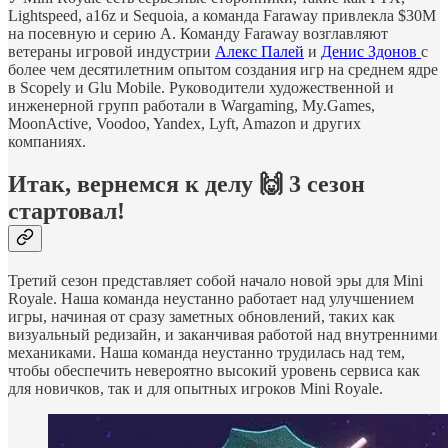
Lightspeed, a16z и Sequoia, а команда Faraway привлекла $30M
на посевную и серию А. Команду Faraway возглавляют
ветераны игровой индустрии
Алекс Палей
и
Денис Здонов
с
более чем десятилетним опытом создания игр на среднем ядре
в Scopely и Glu Mobile. Руководители художественной и
инженерной групп работали в Wargaming, My.Games,
MoonActive, Voodoo, Yandex, Lyft, Amazon и других
компаниях.
Итак, вернемся к делу 🙌 3 сезон
стартовал!
Третий сезон представляет собой начало новой эры для Mini
Royale. Наша команда неустанно работает над улучшением
игры, начиная от сразу заметных обновлений, таких как
визуальный редизайн, и заканчивая работой над внутренними
механиками. Наша команда неустанно трудилась над тем,
чтобы обеспечить невероятно высокий уровень сервиса как
для новичков, так и для опытных игроков Mini Royale.